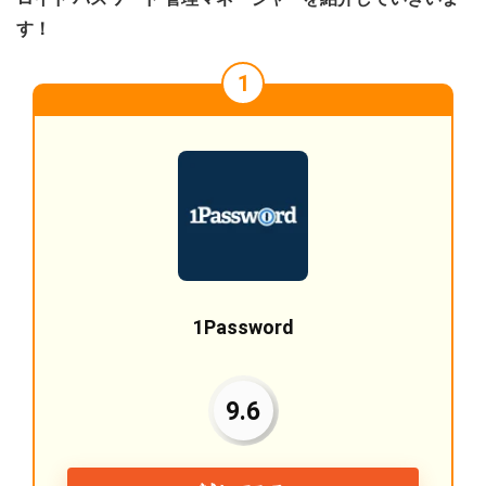
す！
1
1Password
9.6