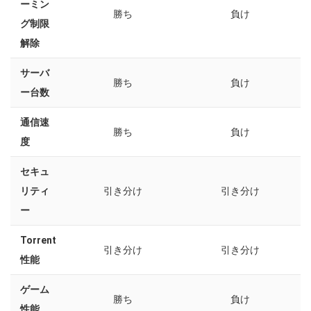
ーミン
勝ち
負け
グ制限
解除
サーバ
勝ち
負け
ー台数
通信速
勝ち
負け
度
セキュ
リティ
引き分け
引き分け
ー
Torrent
引き分け
引き分け
性能
ゲーム
勝ち
負け
性能