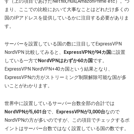
す（上の項目であげたNetflix,Hulu,AmazonPrime etc）。つ
まり、ここでの比較において大事なことはどれだけ多くの
国のIPアドレスを提供しているかに注目する必要がありま
す。
サーバーを設置している国の数に注目してExpressVPN
NordVPN 比較してみると、
ExpressVPNが
94
カ国
に設置
している一方で
NordVPNはわずか
60
カ国
です。
ExpressVPN NordVPN+40カ国という結果となり、
ExpressVPNの方がストリーミング制限解除可能な国が多
いことがわかります。
世界中に設置しているサーバー台数全部の合計では
NordVPNが
5,601
台
で、
ExpressVPNが
3,000
台
なので
NordVPNの方が多いのですが、この項目でチェックするポ
イントはサーバー台数ではなく設置している国の数です。