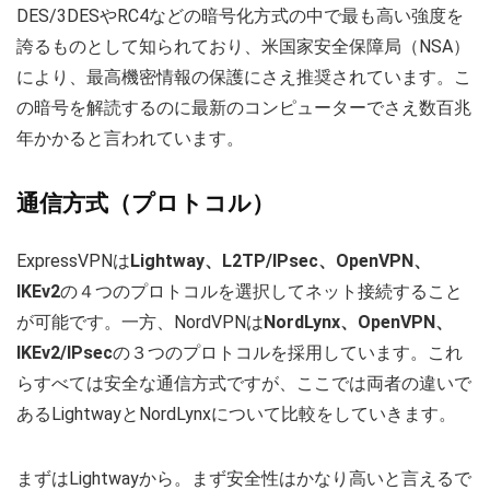
DES/3DESやRC4などの暗号化方式の中で最も高い強度を
誇るものとして知られており、米国家安全保障局（NSA）
により、最高機密情報の保護にさえ推奨されています。こ
の暗号を解読するのに最新のコンピューターでさえ数百兆
年かかると言われています。
通信方式（プロトコル）
ExpressVPNは
Lightway、L2TP/IPsec、OpenVPN、
IKEv2
の４つのプロトコルを選択してネット接続すること
が可能です。一方、NordVPNは
NordLynx、OpenVPN、
IKEv2/IPsec
の３つのプロトコルを採用しています。これ
らすべては安全な通信方式ですが、ここでは両者の違いで
あるLightwayとNordLynxについて比較をしていきます。
まずはLightwayから。まず安全性はかなり高いと言えるで