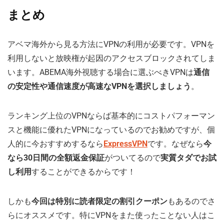
まとめ
アベマ海外から見る方法にVPNの利用が必要です。VPNを
利用しないと放映権が起因のアクセスブロックされてしま
います。ABEMA海外視聴する場合に選ぶべきVPNは
通信
の安定性や通信速度が高速なVPNを選択しましょう
。
ランキング上位のVPNならば基本的にコストパフォーマン
スと機能に優れたVPNになっているのでお勧めですが、個
人的に今おすすめするなら
ExpressVPN
です。なぜなら
今
なら30日間の全額返金保証
がついてるので
実質タダでお試
し利用
することができるからです！
しかも
今回は特別に読者限定の割引クーポン
もあるのでさ
らにオススメです。特にVPNをまた使ったことない人はこ