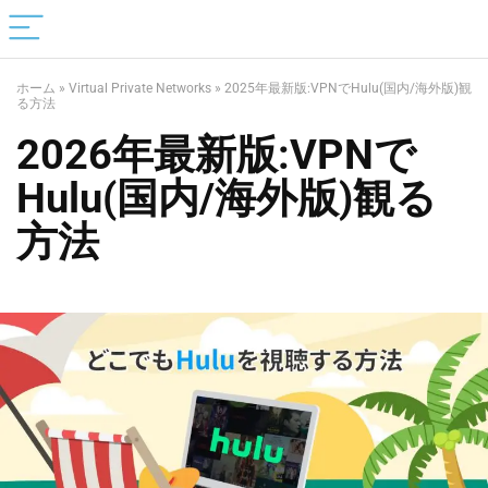
ホーム
»
Virtual Private Networks
»
2025年最新版:VPNでHulu(国内/海外版)観
る方法
2026年最新版:VPNで
Hulu(国内/海外版)観る
方法