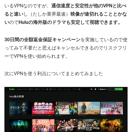
いるVPNなのですが、
通信速度と安定性が他のVPNと比べ
ると速い
し（たしか業界最速）
映像が途切れることとかな
い
ので
Huluの海外版のドラマも安定して視聴できます。
30日間の全額返金保証キャンペーン
を実施しているので使
ってみて不要だと思えばキャンセルできるのでリスクフリ
ーでVPNを使い始められます。
次にVPNを使う利点についてまとめてみました