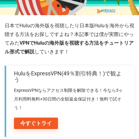
日本でHuluの海外版を視聴したり日本版Huluを海外から視
聴する方法をお探しですよね？本記事では僕が実際にやっ
てみた
VPNでHuluの海外版を視聴する方法をチュートリア
ル形式で解説
していきます！
HuluをExpressVPN(49％割引特典！)で観よ
う
ExpressVPNならアクセス制限を解除できる！今なら3ヶ
月利用料無料+30日間の全額返金保証付き！無料で試そ
う！
今すぐトライ