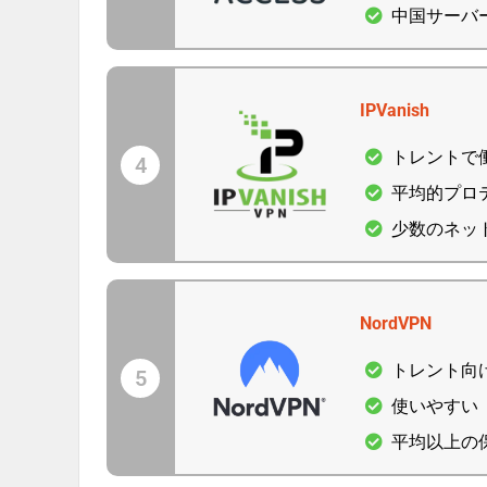
中国サーバ
IPVanish
トレントで
4
平均的プロ
少数のネッ
NordVPN
トレント向
5
使いやすい
平均以上の