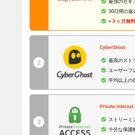
最強のセキ
30日間の返
+３ヶ月無
CyberGhost
最高のスト
2
ユーザーフ
平均以上の
Private Internat
ストリーミ
3
十分な保護