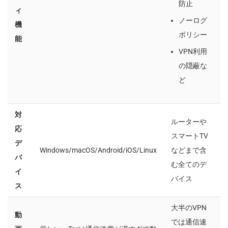
防止
ィ
ノーログ
機
ポリシー
能
VPN利用
の隠蔽な
ど
対
ルーターや
応
スマートTV
デ
Windows/macOS/Android/iOS/Linux
などまで含
バ
む全てのデ
イ
バイス
ス
大半のVPN
動
では通信速