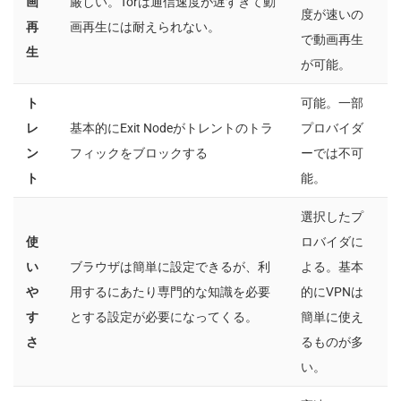
画
厳しい。Torは通信速度が遅すぎて動
度が速いの
再
画再生には耐えられない。
で動画再生
生
が可能。
ト
可能。一部
レ
基本的にExit Nodeがトレントのトラ
プロバイダ
ン
フィックをブロックする
ーでは不可
ト
能。
選択したプ
使
ロバイダに
い
ブラウザは簡単に設定できるが、利
よる。基本
や
用するにあたり専門的な知識を必要
的にVPNは
す
とする設定が必要になってくる。
簡単に使え
さ
るものが多
い。