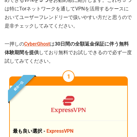
めできるVPNを
５つ
をお勧め順に紹介します。これら５つ
は特にTorネットワークを通してVPNを活用するケースに
おいてユーザーフレンドリーで扱いやすい方だと思うので
是非チェックしてみてください。
一押しの
CyberGhost
は
30日間の全額返金保証に伴う無料
体験期間を提供
しており無料でお試しできるので必ず一度
試してみてください。
1
総合一位
最も良い選択 -
ExpressVPN