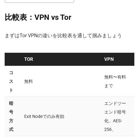
比較表：VPN vs Tor
まずはTor VPNの違いを比較表を通して掴みましょう
TOR
VPN
コ
無料〜有料
ス
無料
まで
ト
暗
エンドツー
号
エンド暗号
Exit Nodeでのみ有効
方
化、AES-
式
256、