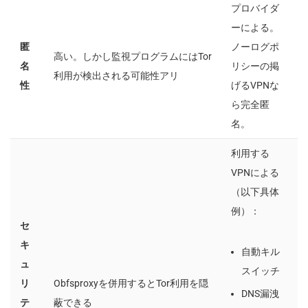
プロバイダ
ーによる。
匿
ノーログポ
高い。しかし監視プログラムにはTor
名
リシーの掲
利用が検出される可能性アリ
性
げるVPNな
ら完全匿
名。
利用する
VPNによる
（以下具体
例）：
セ
キ
自動キル
ュ
スイッチ
リ
Obfsproxyを併用するとTor利用を隠
DNS漏洩
テ
蔽できる