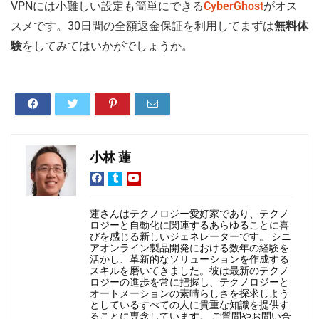
VPNには小難しい設定も簡単にできる
CyberGhost
がオス
スメです。30日間の全額返金保証を利用してまずは
無料体
験
をしてみてはいかがでしょうか。
小林 蓮
蓮さんはテクノロジー愛好家であり、テクノ
ロジーと自動化に関連するあらゆることに喜
びを感じる新しいジェネレーターです。 シニ
アオンライン製品開発における数年の経験を
活かし、革新的なソリューションを作成する
スキルを磨いてきました。彼は最新のテクノ
ロジーの進歩を常に把握し、テクノロジーと
オートメーションの素晴らしさを探求しよう
としているすべての人に貴重な知識を提供す
ることに専念しています。 ご質問やお問い合